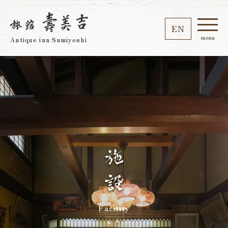
EN
menu
Antique inn Sumiyoshi
Facility